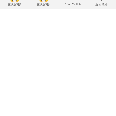
0755-82580569
在线客服1
在线客服2
返回顶部
联系我们
24小时服务热线
0755-82580569
传 真：0755-82580569
fa@lwxdcctv.com
E-mail：
手机：13469933576
Copyright © 深圳市龙威信达智能科技有限公司 版权所
粤ICP备16089235