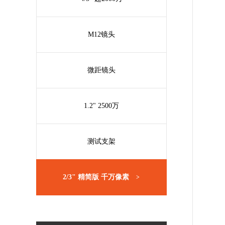
M12镜头
微距镜头
1.2" 2500万
测试支架
2/3" 精简版 千万像素
>