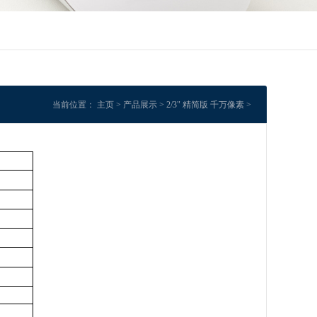
当前位置：
主页
>
产品展示
>
2/3" 精简版 千万像素
>