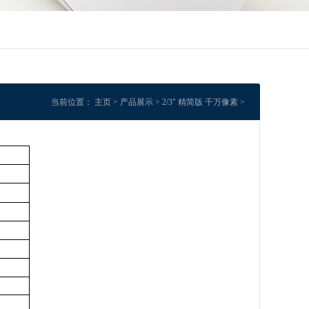
当前位置：
主页
>
产品展示
>
2/3" 精简版 千万像素
>