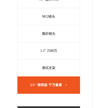
M12镜头
微距镜头
1.2" 2500万
测试支架
2/3" 精简版 千万像素
>